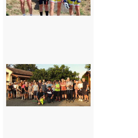
Saint-
Araille :
la
dernière
rando à
la
fraîche
de la
saison
était à
Cazac
8 août
2026