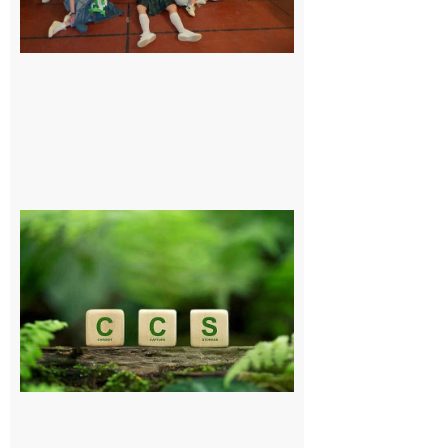
6 août 2026
Comminges
et Piémont
Pyrénéen :
Consultation
publique sur
le projet de
stockage
souterrain
de CO2
5 août 2026