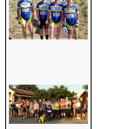
cyclo club
8 août 2026
Saint-
Araille :
la
dernière
rando à
la
fraîche
de la