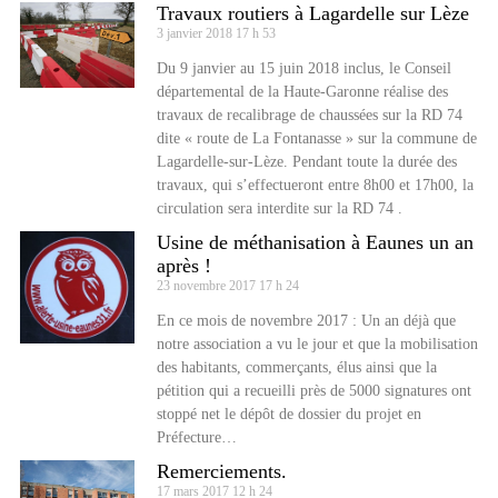
Travaux routiers à Lagardelle sur Lèze
3 janvier 2018
17 h 53
Du 9 janvier au 15 juin 2018 inclus, le Conseil
départemental de la Haute-Garonne réalise des
travaux de recalibrage de chaussées sur la RD 74
dite « route de La Fontanasse » sur la commune de
Lagardelle-sur-Lèze. Pendant toute la durée des
travaux, qui s’effectueront entre 8h00 et 17h00, la
circulation sera interdite sur la RD 74 .
Usine de méthanisation à Eaunes un an
après !
23 novembre 2017
17 h 24
En ce mois de novembre 2017 : Un an déjà que
notre association a vu le jour et que la mobilisation
des habitants, commerçants, élus ainsi que la
pétition qui a recueilli près de 5000 signatures ont
stoppé net le dépôt de dossier du projet en
Préfecture…
Remerciements.
17 mars 2017
12 h 24