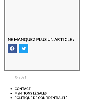
saison
était à
Cazac
8 août 2026
NE MANQUEZ PLUS UN ARTICLE :
© 2021
PETITE RÉPUBLIQUE
ASSOCIATION LOI 1901
CONTACT
MENTIONS LÉGALES
POLITIQUE DE CONFIDENTIALITÉ