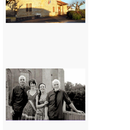
Rieux-
Volvestre
« Canaletto »
en concert !
7 août 2026