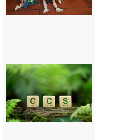
exceptionnel
6 août 2026
Comminges
et Piémont
Pyrénéen :
Consultation
publique sur
le projet de
stockage
souterrain
de CO2
5 août 2026