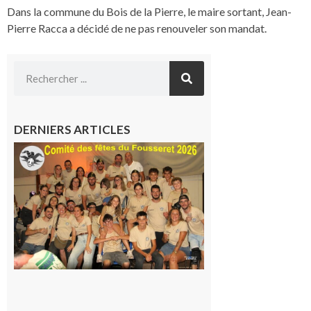
Dans la commune du Bois de la Pierre, le maire sortant, Jean-
Pierre Racca a décidé de ne pas renouveler son mandat.
DERNIERS ARTICLES
Le
Fousseret :
la Fête de
la Saint-
Pierre est
terminée,
les Vikings
sont
rentrés
chez eux
6 août 2026