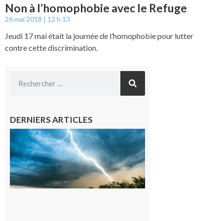
Non à l’homophobie avec le Refuge
26 mai 2018
12 h 13
Jeudi 17 mai était la journée de l’homophobie pour lutter
contre cette discrimination.
DERNIERS ARTICLES
09/08/26 :
Vigilance
météorologique
orange pour
orages sur le
département de
la Haute-
Garonne
9 août 2026