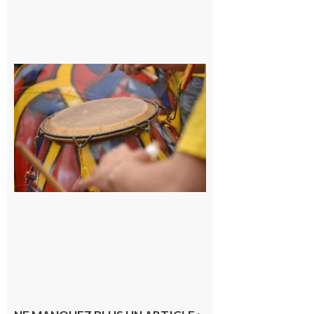
Latoue :
Initiation
à la
batucada,
pour
apprendre
les
rythmes
brésiliens
avec
Lacunapa
9 août 2026