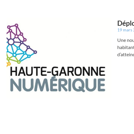
Déplo
19 mars
Une nouv
habitan
d’attein