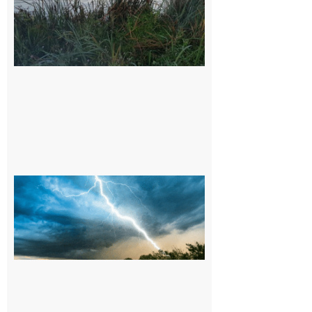
et ses
environs
9 août 2026
09/08/26 :
Vigilance
météorologique
orange pour
orages sur le
département de
la Haute-
Garonne
9 août 2026