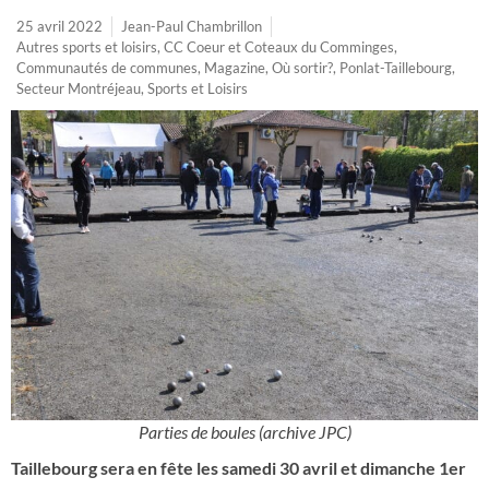
25 avril 2022
Jean-Paul Chambrillon
Autres sports et loisirs
,
CC Coeur et Coteaux du Comminges
,
Communautés de communes
,
Magazine
,
Où sortir?
,
Ponlat-Taillebourg
,
Secteur Montréjeau
,
Sports et Loisirs
Parties de boules (archive JPC)
Taillebourg sera en fête les samedi 30 avril et dimanche 1er