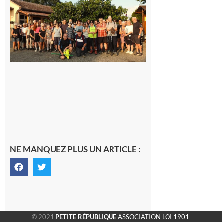
Araille :
la
dernière
rando à
la
fraîche
de la
saison
était à
Cazac
8 août
2026
NE MANQUEZ PLUS UN ARTICLE :
© 2021
PETITE RÉPUBLIQUE
ASSOCIATION LOI 1901