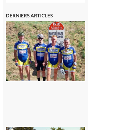
DERNIERS ARTICLES
Montréjeau
: Les sorties
du
Montréjeau
cyclo club
8 août 2026
Saint-