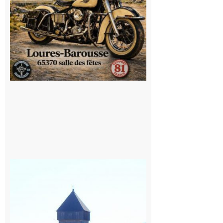
Saint
Bertrand de
Comminges
: 1ère
édition du
village des
patrimoines