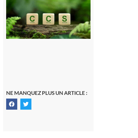
Consultation
publique sur
le projet de
stockage
souterrain
de CO2
5 août 2026
NE MANQUEZ PLUS UN ARTICLE :