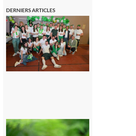
DERNIERS ARTICLES
Boulogne-
sur-Gesse :
Quatre jours
de fête avec
le Comité,
un
programme
exceptionnel
6 août 2026
Comminges
et Piémont
Pyrénéen :