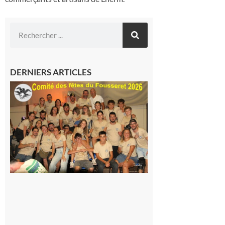
DERNIERS ARTICLES
Le
Fousseret :
la Fête de
la Saint-
Pierre est
terminée,
les Vikings
sont
rentrés
chez eux
6 août 2026