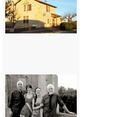
village !
7 août 2026
Rieux-
Volvestre
« Canaletto »
en concert !
7 août 2026