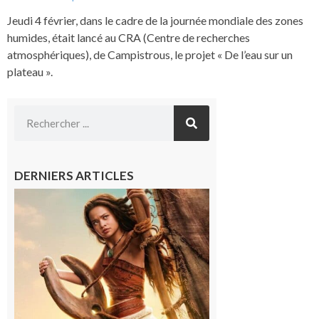
Jeudi 4 février, dans le cadre de la journée mondiale des zones
humides, était lancé au CRA (Centre de recherches
atmosphériques), de Campistrous, le projet « De l’eau sur un
plateau ».
DERNIERS ARTICLES
Boulogne-
sur-Gesse :
Ciné
Lumière,
demandez
le
programme
!
6 août 2026