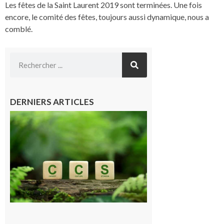
Les fêtes de la Saint Laurent 2019 sont terminées. Une fois
encore, le comité des fêtes, toujours aussi dynamique, nous a
comblé.
DERNIERS ARTICLES
Comminges
et Piémont
Pyrénéen :
Consultation
publique sur
le projet de
stockage
souterrain
de CO2
5 août 2026