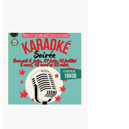
Saint-
Blancard
Cap
d’Astarac
: Soirée
karaoké
au Proxi,
à vous le
micro !
5 août 2026