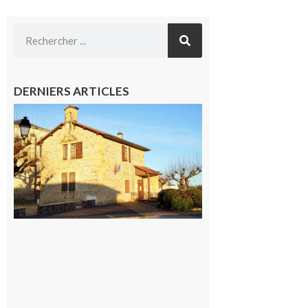
DERNIERS ARTICLES
Franquevielle
: La fête au
village !
7 août 2026