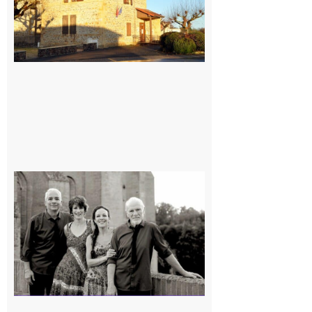
Rieux-
Volvestre
« Canaletto »
en concert !
7 août 2026