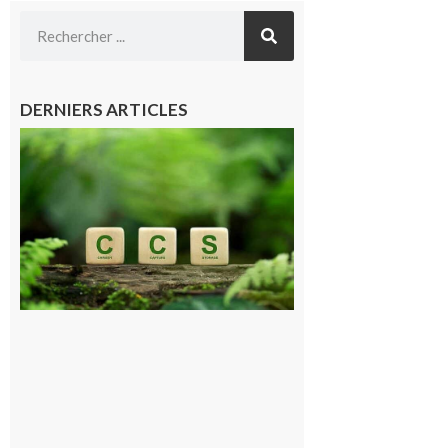
DERNIERS ARTICLES
Comminges
et Piémont
Pyrénéen :
Consultation
publique sur
le projet de
stockage
souterrain
de CO2
5 août 2026