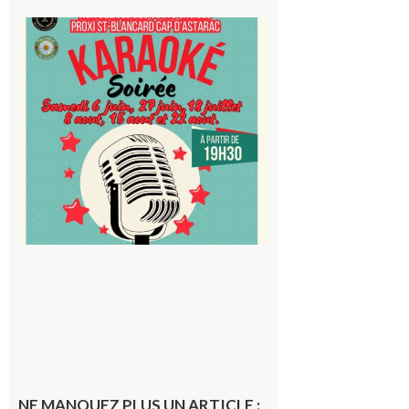
Saint-
Blancard
Cap
d’Astarac
: Soirée
karaoké
au Proxi,
à vous le
micro !
5 août 2026
NE MANQUEZ PLUS UN ARTICLE :