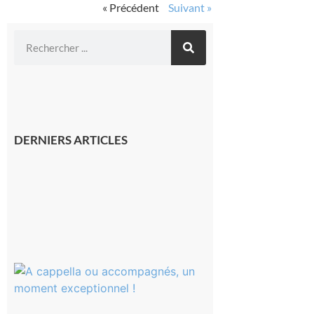
« Précédent
Suivant »
DERNIERS ARTICLES
Franquevielle
: La fête au
village !
7 août 2026
Rieux-
Volvestre
« Canaletto »
en concert !