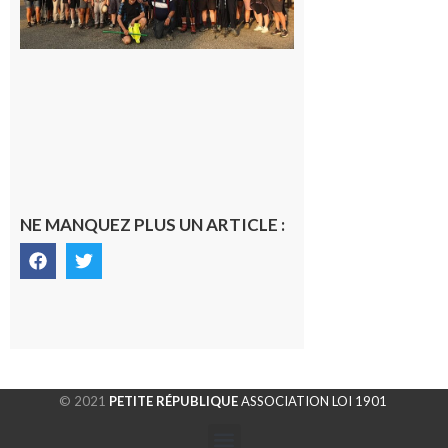
la
fraîche
de la
saison
était à
Cazac
8 août
2026
NE MANQUEZ PLUS UN ARTICLE :
© 2021
PETITE RÉPUBLIQUE
ASSOCIATION LOI 1901