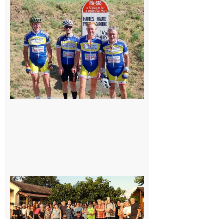
Montréjeau
: Les sorties
du
Montréjeau
cyclo club
8 août 2026
Saint-
Araille :
la
dernière
rando à