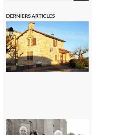
DERNIERS ARTICLES
Franquevielle
: La fête au
village !
7 août 2026
Rieux-
Volvestre
« Canaletto »