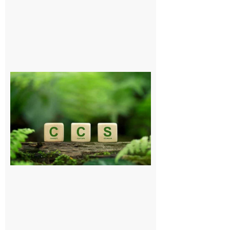
Comminges
et Piémont
Pyrénéen :
Consultation
publique sur
le projet de
stockage
souterrain
de CO2
5 août 2026