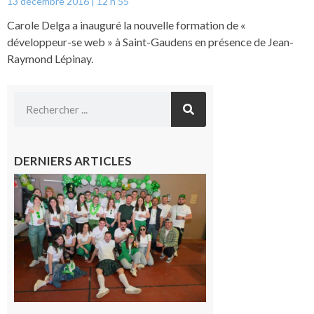
13 décembre 2016
12 h 55
Carole Delga a inauguré la nouvelle formation de «
développeur-se web » à Saint-Gaudens en présence de Jean-
Raymond Lépinay.
DERNIERS ARTICLES
Boulogne-
sur-Gesse :
Quatre jours
de fête avec
le Comité, un
programme
exceptionnel
6 août 2026