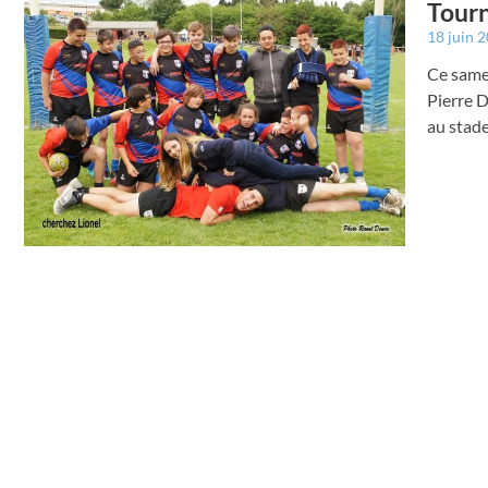
Tourn
18 juin 
Ce same
Pierre 
au stad