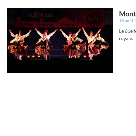
Montr
18 août
Le 61e f
royale.