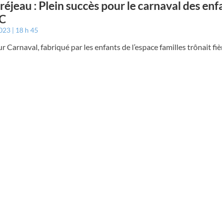
éjeau : Plein succès pour le carnaval des enf
JC
2023
18 h 45
 Carnaval, fabriqué par les enfants de l’espace familles trônait f