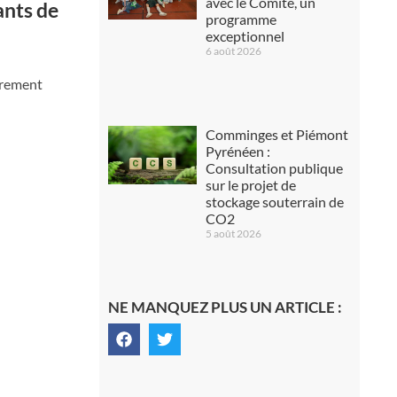
avec le Comité, un
ants de
programme
exceptionnel
6 août 2026
ièrement
Comminges et Piémont
Pyrénéen :
Consultation publique
sur le projet de
stockage souterrain de
CO2
5 août 2026
NE MANQUEZ PLUS UN ARTICLE :