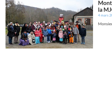
Montr
la M
4 mars 
Monsieur