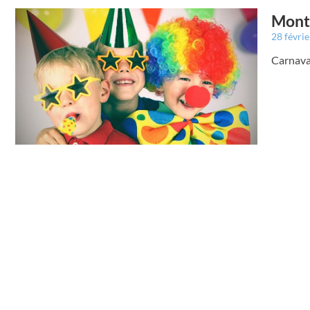
Montr
28 févri
Carnava