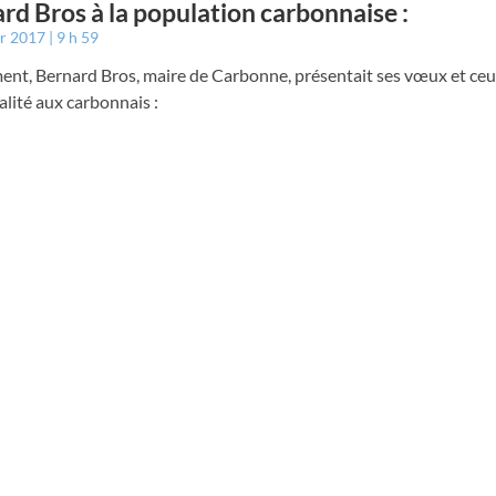
rd Bros à la population carbonnaise :
er 2017
9 h 59
nt, Bernard Bros, maire de Carbonne, présentait ses vœux et ceu
lité aux carbonnais :