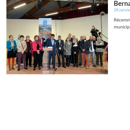
Berna
28 janvi
Récemme
municipa