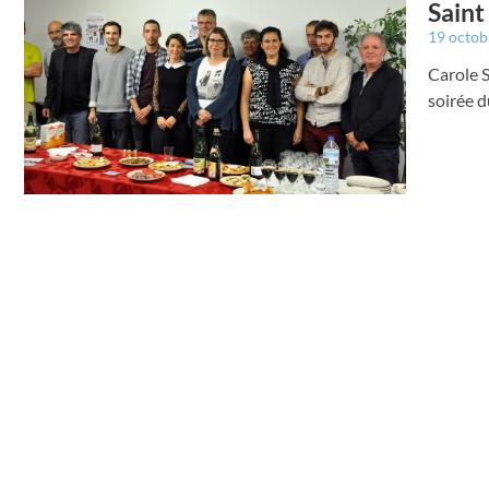
Saint
19 octo
Carole S
soirée d