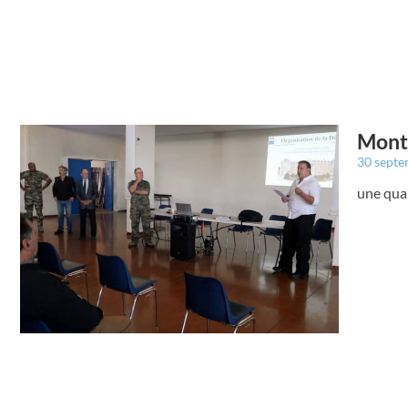
Montr
30 sept
une quar