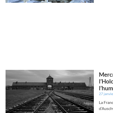
Mercr
l’Hol
l’hum
27 janvi
La Franc
d’Auschw