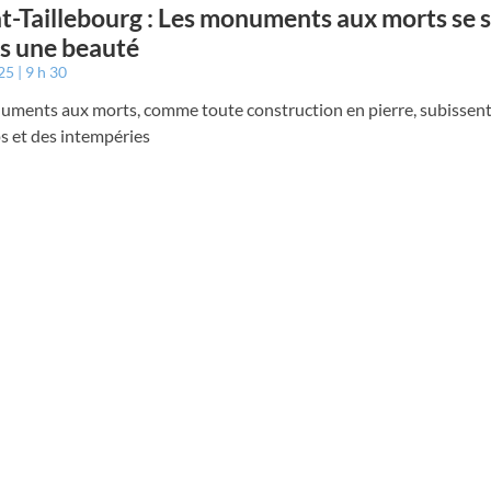
t-Taillebourg : Les monuments aux morts se 
ts une beauté
025
9 h 30
uments aux morts, comme toute construction en pierre, subissent 
s et des intempéries