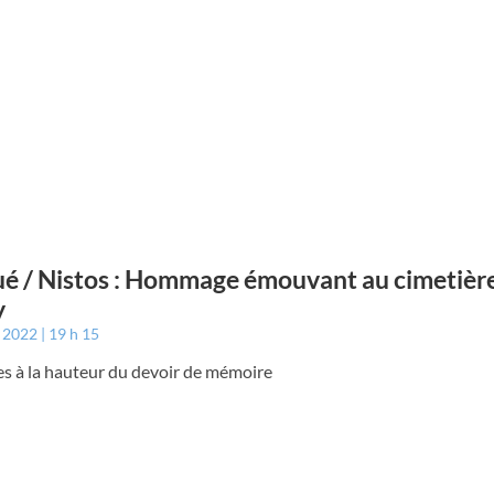
é / Nistos : Hommage émouvant au cimetièr
y
t 2022
19 h 15
es à la hauteur du devoir de mémoire