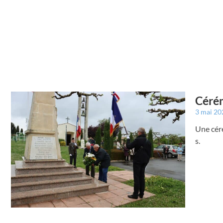
Cérém
3 mai 2
Une cér
s.