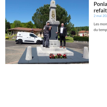
Ponla
refai
2 mai 2
Les mon
du temp