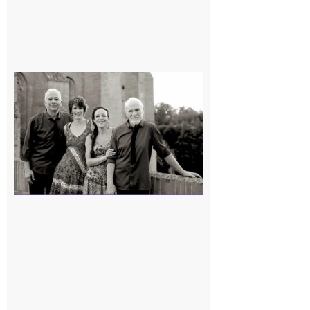
Rieux-
Volvestre
« Canaletto »
en concert !
7 août 2026