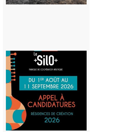
d’incendie
8 août 2026
Aurignac
: La
Cafetière
participe
au projet
Musiques
actuelles
et Tiers-
lieux,
avec le
SilO
8 août 2026