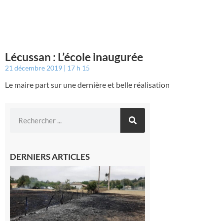
Lécussan : L’école inaugurée
21 décembre 2019
17 h 15
Le maire part sur une dernière et belle réalisation
DERNIERS ARTICLES
Montesquieu-
Volvestre : la
commune
appelle à la
vigilance face
au risque