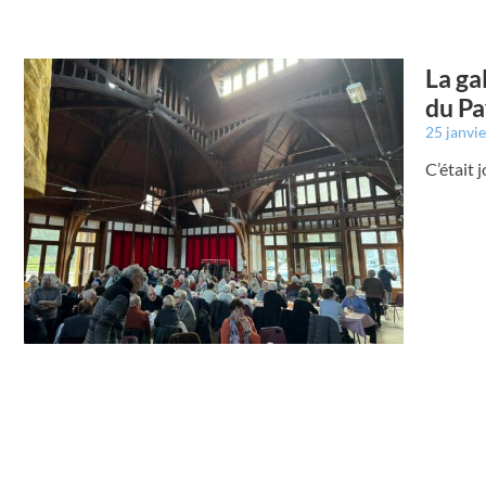
La ga
du Pa
25 janvi
C’était 