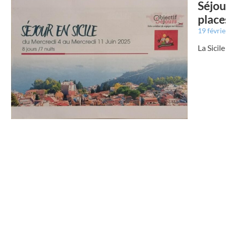
Séjou
place
19 févri
La Sicil