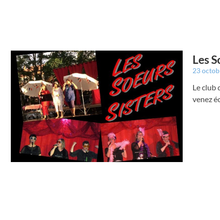
Les S
23 octo
Le club 
venez éc