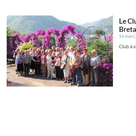
Le Cl
Breta
16 mars
Club à v