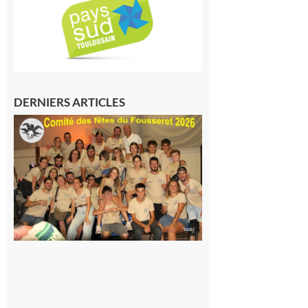
DERNIERS ARTICLES
Le
Fousseret :
la Fête de
la Saint-
Pierre est
terminée,
les Vikings
sont
rentrés
chez eux
6 août 2026