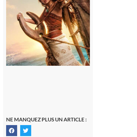
Lumière,
demandez
le
programme
!
6 août 2026
NE MANQUEZ PLUS UN ARTICLE :