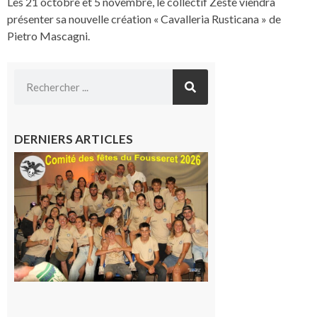
Les 21 octobre et 5 novembre, le collectif Zeste viendra
présenter sa nouvelle création « Cavalleria Rusticana » de
Pietro Mascagni.
DERNIERS ARTICLES
Le
Fousseret :
la Fête de
la Saint-
Pierre est
terminée,
les Vikings
sont
rentrés
chez eux
6 août 2026