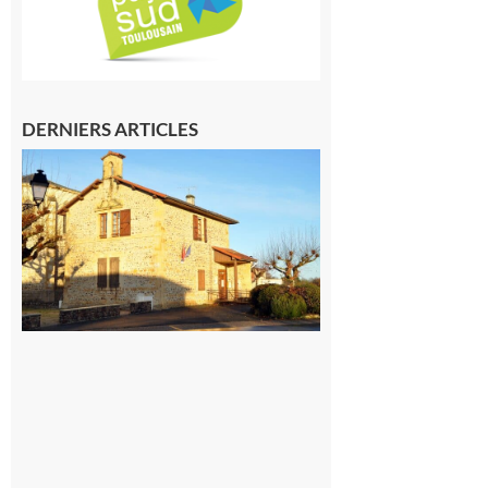
DERNIERS ARTICLES
Franquevielle
: La fête au
village !
7 août 2026