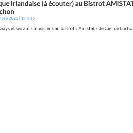
ue Irlandaise (à écouter) au Bistrot AMISTAT
uchon
mbre 2021
17 h 16
ays et ses amis musiciens au bistrot « Amistat » de Cier de Lucho