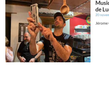
Musiq
de L
20 nove
Jérome G