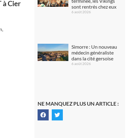
terminée, les Vikings
 à Cier
sont rentrés chez eux
6 août 2026
n,
Simorre : Un nouveau
médecin généraliste
dans la cité gersoise
6 août 2026
NE MANQUEZ PLUS UN ARTICLE :