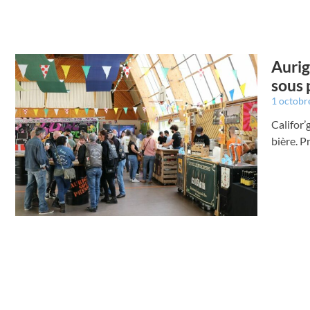
Aurig
sous 
1 octobr
Califor’
bière. P