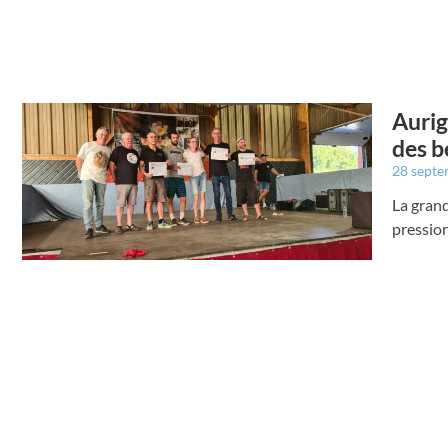
Aurig
des b
28 sept
La grand
pressio