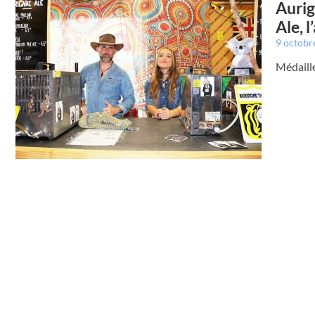
Aurig
Ale, l
9 octobr
Médaille