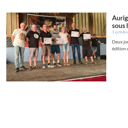
Aurig
sous l
1 octobr
Deux jou
édition 