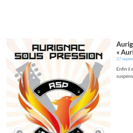
Aurig
« Aur
27 sept
Enfin il
suspensi