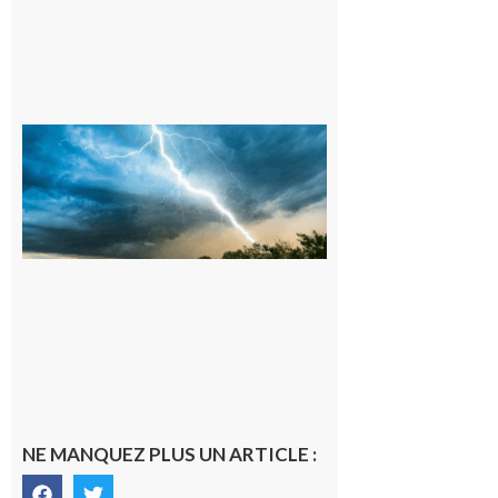
09/08/26 :
Vigilance
météorologique
orange pour
orages sur le
département de
la Haute-
Garonne
9 août 2026
NE MANQUEZ PLUS UN ARTICLE :