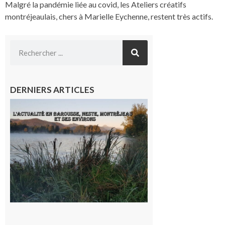
Malgré la pandémie liée au covid, les Ateliers créatifs
montréjeaulais, chers à Marielle Eychenne, restent très actifs.
DERNIERS ARTICLES
L’actualité
et les
sorties en
Barousse,
Neste,
Montréjeau
et ses
environs
9 août 2026