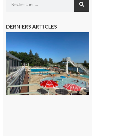
DERNIERS ARTICLES
Boulogne-
sur-Gesse :
Une
convention
entre la
Mairie et
le Collège
pour la
piscine
8 août 2026