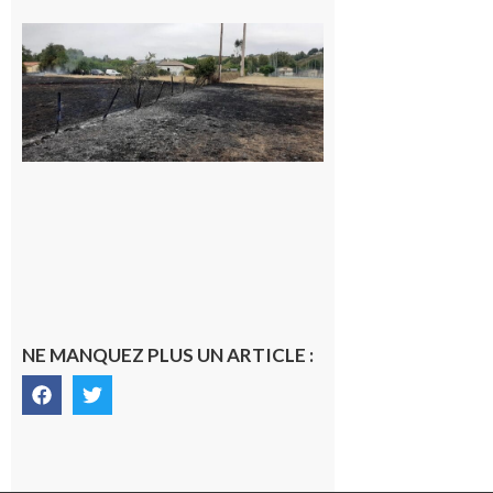
Montesquieu-
Volvestre : la
commune
appelle à la
vigilance face
au risque
d’incendie
8 août 2026
NE MANQUEZ PLUS UN ARTICLE :