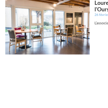
Loure
l’Our
26 févri
L’assoc