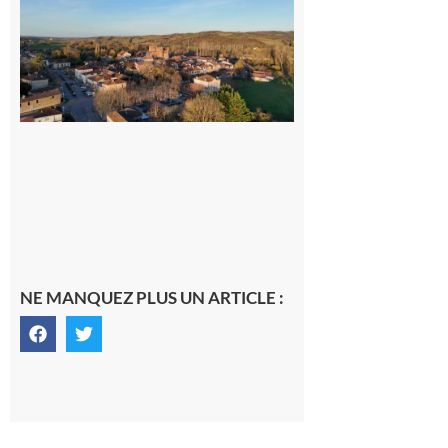
nouveau
médecin
généraliste
dans la cité
gersoise
6 août 2026
NE MANQUEZ PLUS UN ARTICLE :