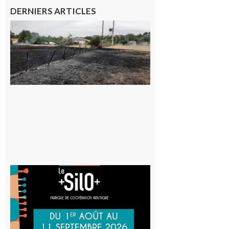
DERNIERS ARTICLES
Montesquieu-
Volvestre : la
commune
appelle à la
vigilance face
au risque
d’incendie
8 août 2026
Aurignac
: La
Cafetière
participe
au projet
Musiques
actuelles