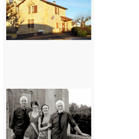
village !
7 août 2026
Rieux-
Volvestre
« Canaletto »
en concert !
7 août 2026