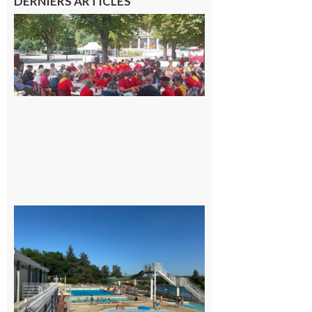
DERNIERS ARTICLES
Hesta
Gascona
de
Luchon
c’est la
fête de
tous !
Dès le
vendredi
14 août
au soir.
8 août
2026
Boulogne-
sur-Gesse :
Une
convention
entre la
Mairie et
le Collège
pour la