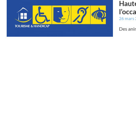
Haute
l’occ
26 mars
Des anim