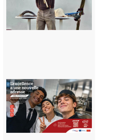
Musée de
l’Aurignacien
pour un
voyage hors
du temps
10 août 2026
Ouverture
d’un CFA
en Haute-
Garonne
10 août 2026