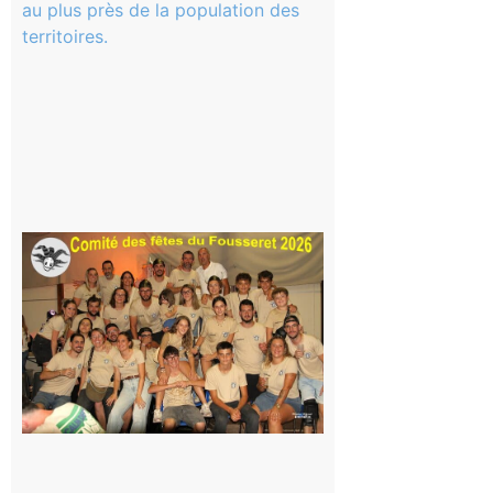
Magnoac :
La rentrée
scolaire ?
Même pas
peur, avec
la Maison
de la
Famille
itinérante
7 août 2026
Le
Fousseret :
la Fête de
la Saint-
Pierre est
terminée,
les Vikings
sont
rentrés
chez eux
6 août 2026