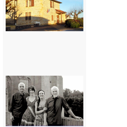
7 août 2026
Rieux-
Volvestre
« Canaletto »
en concert !
7 août 2026