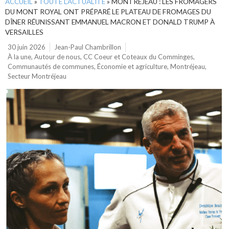
ACCUEIL
»
TOUTE L’ACTUALITÉ
»
MONTRÉJEAU : LES FROMAGERS
DU MONT ROYAL ONT PRÉPARÉ LE PLATEAU DE FROMAGES DU
DÎNER RÉUNISSANT EMMANUEL MACRON ET DONALD TRUMP À
VERSAILLES
30 juin 2026
Jean-Paul Chambrillon
À la une
,
Autour de nous
,
CC Coeur et Coteaux du Comminges
,
Communautés de communes
,
Économie et agriculture
,
Montréjeau
,
Secteur Montréjeau