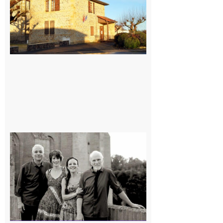
7 août 2026
Rieux-
Volvestre
« Canaletto »
en concert !
7 août 2026