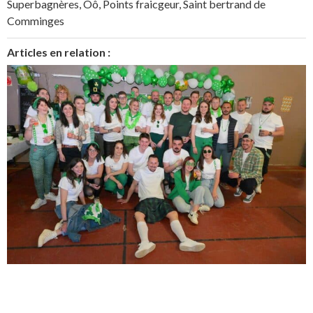
Superbagnères
,
Oô
,
Points fraicgeur
,
Saint bertrand de
Comminges
Articles en relation :