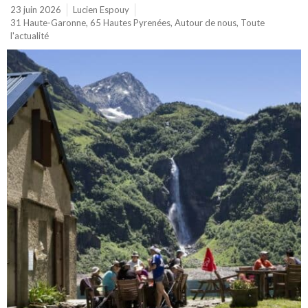
23 juin 2026
Lucien Espouy
31 Haute-Garonne
,
65 Hautes Pyrenées
,
Autour de nous
,
Toute
l'actualité