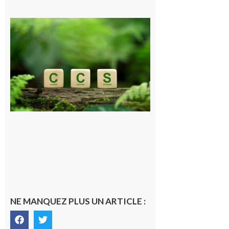
Comminges
et Piémont
Pyrénéen :
Consultation
publique sur
le projet de
stockage
souterrain
de CO2
5 août 2026
NE MANQUEZ PLUS UN ARTICLE :