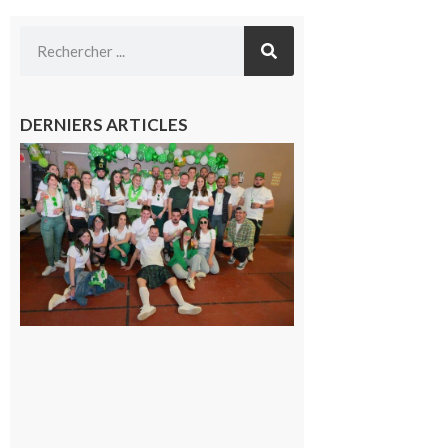
DERNIERS ARTICLES
Boulogne-
sur-Gesse :
Quatre jours
de fête avec
le Comité, un
programme
exceptionnel
6 août 2026